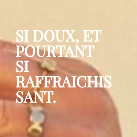
SI DOUX, ET
POURTANT
SI
RAFFRAICHIS
SANT.