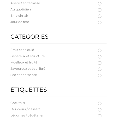
Apéro / en terrasse
Au quotidien
En plein-air
Jour de fête
CATÉGORIES
Frais et acidulé
Généreux et structuré
Moelleux et fruité
Savoureux et équilibré
Sec et charpenté
ÉTIQUETTES
Cocktails
Douceurs / dessert
Légumes / végétarien