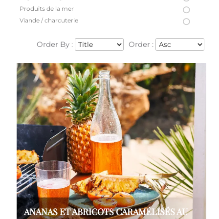
Produits de la mer
Viande / charcuterie
Order By :
Order :
ANANAS ET ABRICOTS CARAMÉLISÉS AU