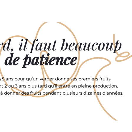
d, il faut beaucoup
de patience
on 5 ans pour qu’un verger donne ses premiers fruits
t 2 ou 3 ans plus tard qu’il entre en pleine production.
e à donner des fruits pendant plusieurs dizaines d’années.